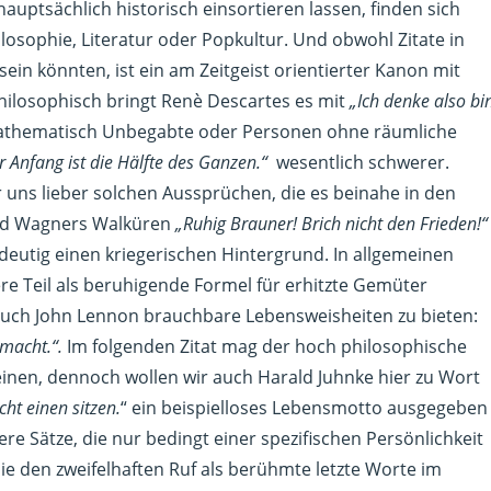
auptsächlich historisch einsortieren lassen, finden sich
ilosophie, Literatur oder Popkultur. Und obwohl Zitate in
ein könnten, ist ein am Zeitgeist orientierter Kanon mit
hilosophisch bringt Renè Descartes es mit
„Ich denke also bi
 Mathematisch Unbegabte oder Personen ohne räumliche
r Anfang ist die Hälfte des Ganzen.“
wesentlich schwerer.
 uns lieber solchen Aussprüchen, die es beinahe in den
ard Wagners Walküren
„Ruhig Brauner! Brich nicht den Frieden!“
ndeutig einen kriegerischen Hintergrund. In allgemeinen
e Teil als beruhigende Formel für erhitzte Gemüter
 auch John Lennon brauchbare Lebensweisheiten zu bieten:
 macht.“.
Im folgenden Zitat mag der hoch philosophische
heinen, dennoch wollen wir auch Harald Juhnke hier zu Wort
cht einen sitzen.
“ ein beispielloses Lebensmotto ausgegeben
re Sätze, die nur bedingt einer spezifischen Persönlichkeit
 den zweifelhaften Ruf als berühmte letzte Worte im