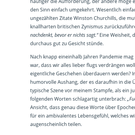
häufiger die Aufforderung, der andere möge 
den Sinn einfach umgekehrt. Wesentlich einfach
ungezählten Zitate Winston Churchills, die m
knallharten britischen Zynismus zurückzuführ
nachdenkt, bevor er nichts sagt.“
Eine Weisheit, 
durchaus gut zu Gesicht stünde.
Nach knapp eineinhalb Jahren Pandemie mag m
war, dass wir alles lieber flugs verdrängen w
eigentliche Geschehen überdauern werden? Ins
humorvolle Aushang, der es daraufhin in die Üb
typische Szene vor meinem Stampfe, als ein ju
folgenden Worten schlagartig unterbrach:
„Fu
Ansicht, dass genau diese Worte über Epoche
für ein ambivalentes Lebensgefühl, welches w
augenscheinlich teilen.