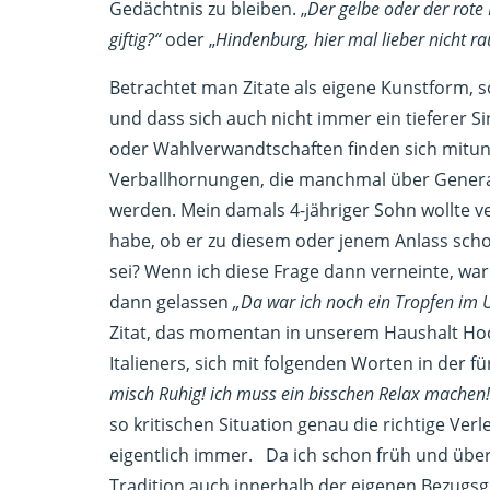
Gedächtnis zu bleiben. „
Der gelbe oder der rote
giftig?“
oder „
Hindenburg, hier mal lieber nicht r
Betrachtet man Zitate als eigene Kunstform, so
und dass sich auch nicht immer ein tieferer S
oder Wahlverwandtschaften finden sich mitun
Verballhornungen, die manchmal über Gener
werden. Mein damals 4-jähriger Sohn wollte
habe, ob er zu diesem oder jenem Anlass sch
sei? Wenn ich diese Frage dann verneinte, war
dann gelassen
„Da war ich noch ein Tropfen im 
Zitat, das momentan in unserem Haushalt Hoch
Italieners, sich mit folgenden Worten in der
misch Ruhig! ich muss ein bisschen Relax machen!
so kritischen Situation genau die richtige Ve
eigentlich immer.
Da ich schon früh und über
Tradition auch innerhalb der eigenen Bezugsg