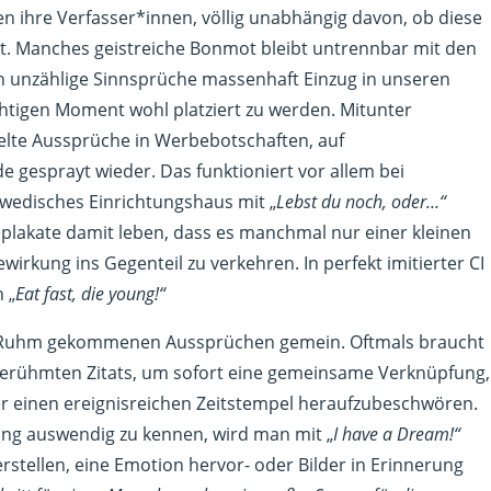
en ihre Verfasser*innen, völlig unabhängig davon, ob diese
t. Manches geistreiche Bonmot bleibt untrennbar mit den
unzählige Sinnsprüche massenhaft Einzug in unseren
igen Moment wohl platziert zu werden. Mitunter
elte Aussprüche in Werbebotschaften, auf
gesprayt wieder. Das funktioniert vor allem bei
wedisches Einrichtungshaus mit „
Lebst du noch, oder…“
eplakate damit leben, dass es manchmal nur einer kleinen
rkung ins Gegenteil zu verkehren. In perfekt imitierter CI
 „
Eat fast, die young!“
zu Ruhm gekommenen Aussprüchen gemein. Oftmals braucht
s berühmten Zitats, um sofort eine gemeinsame Verknüpfung,
er einen ereignisreichen Zeitstempel heraufzubeschwören.
ing auswendig zu kennen, wird man mit „
I have a Dream!“
stellen, eine Emotion hervor- oder Bilder in Erinnerung