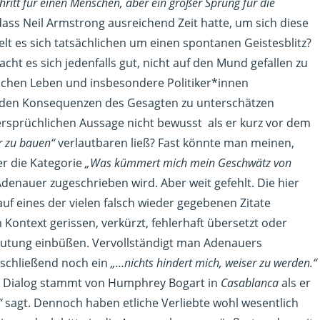
chritt für einen Menschen, aber ein großer Sprung für die
ss Neil Armstrong ausreichend Zeit hatte, um sich diese
lt es sich tatsächlichen um einen spontanen Geistesblitz?
t es sich jedenfalls gut, nicht auf den Mund gefallen zu
ichen Leben und insbesondere Politiker*innen
genden Konsequenzen des Gesagten zu unterschätzen
dersprüchlichen Aussage nicht bewusst als er kurz vor dem
r zu bauen“
verlautbaren ließ? Fast könnte man meinen,
ter die Kategorie
„Was kümmert mich mein Geschwätz von
enauer zugeschrieben wird. Aber weit gefehlt. Die hier
uf eines der vielen falsch wieder gegebenen Zitate
ontext gerissen, verkürzt, fehlerhaft übersetzt oder
eutung einbüßen. Vervollständigt man Adenauers
nschließend noch ein
„…nichts hindert mich, weiser zu werden.“
rte Dialog stammt von Humphrey Bogart in
Casablanca
als er
s“
sagt. Dennoch haben etliche Verliebte wohl wesentlich