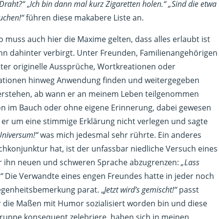
 Draht?“
„
Ich bin dann mal kurz Zigaretten holen.“ „Sind die etwa
auchen!“
führen diese makabere Liste an.
 muss auch hier die Maxime gelten, dass alles erlaubt ist
inn dahinter verbirgt. Unter Freunden, Familienangehörigen
ter originelle Aussprüche, Wortkreationen oder
ationen hinweg Anwendung finden und weitergegeben
 verstehen, ab wann er an meinem Leben teilgenommen
on im Bauch oder ohne eigene Erinnerung, dabei gewesen
 er um eine stimmige Erklärung nicht verlegen und sagte
Universum!“
was mich jedesmal sehr rührte. Ein anderes
konjunktur hat, ist der unfassbar niedliche Versuch eines
 für ihn neuen und schweren Sprache abzugrenzen:
„Lass
“
Die Verwandte eines engen Freundes hatte in jeder noch
rlegenheitsbemerkung parat. „
Jetzt wird’s gemischt!“
passt
 die Maßen mit Humor sozialisiert worden bin und diese
ruppe konsequent zelebriere, haben sich in meinen