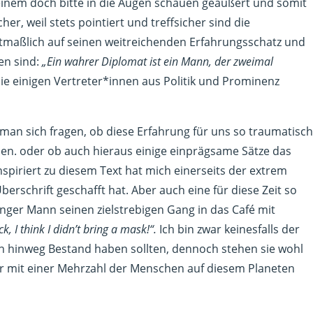
einem doch bitte in die Augen schauen geäußert und somit
er, weil stets pointiert und treffsicher sind die
utmaßlich auf seinen weitreichenden Erfahrungsschatz und
en sind:
„Ein wahrer Diplomat ist ein Mann, der zweimal
die einigen Vertreter*innen aus Politik und Prominenz
an sich fragen, ob diese Erfahrung für uns so traumatisch
ollen. oder ob auch hieraus einige einprägsame Sätze das
piriert zu diesem Text hat mich einerseits der extrem
erschrift geschafft hat. Aber auch eine für diese Zeit so
nger Mann seinen zielstrebigen Gang in das Café mit
ck, I think I didn’t bring a mask!“.
Ich bin zwar keinesfalls der
n hinweg Bestand haben sollten, dennoch stehen sie wohl
ir mit einer Mehrzahl der Menschen auf diesem Planeten