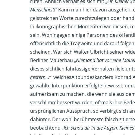
rufen. Ähnlich verhält es sich mit „
Ein kleiner S
Menschheit!“
Kann man hier davon ausgehen, da
geistreichen Worte zurechtzulegen oder hande
In ikonographischen Momenten wie diesen, mach
sein. Wohingegen einige Personen des öffentl
offensichtlich die Tragweite und darauf fol
scheinen. War sich Walter Ulbricht seiner wi
Berliner Mauerbau „
Niemand hat vor eine Maue
dieses sichtlich fahrlässige Verhalten fiele un
gestern…“
welchesAltbundeskanzlers Konrad Ad
gewählte Interpunktion erfolgte bewusst, um a
aufmerksam zu machen, die wenn sie aus dem K
verschlimmbessert wurden, oftmals ihre Bed
ursprünglichen Ausspruch, so verbirgt sich a
dahinter. Der wohl berühmteste falsch zitie
beobachtend „
Ich schau dir in die Augen, Kleine